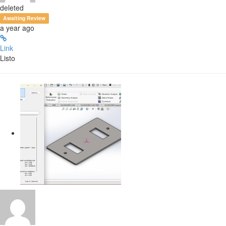
deleted
Awaiting Review
a year ago
Link
Listo