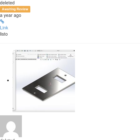
deleted
Awaiting Review
a year ago
Link
listo